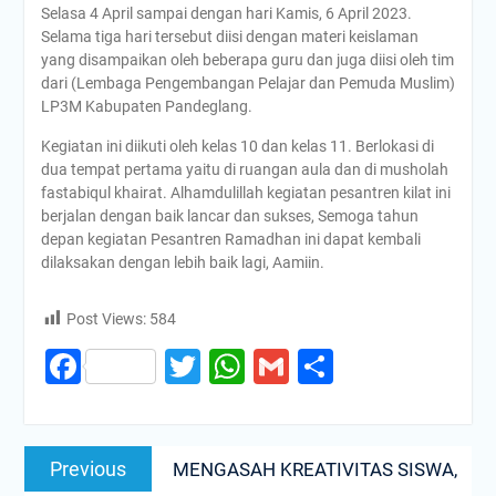
Selasa 4 April sampai dengan hari Kamis, 6 April 2023.
Selama tiga hari tersebut diisi dengan materi keislaman
yang disampaikan oleh beberapa guru dan juga diisi oleh tim
dari (Lembaga Pengembangan Pelajar dan Pemuda Muslim)
LP3M Kabupaten Pandeglang.
Kegiatan ini diikuti oleh kelas 10 dan kelas 11. Berlokasi di
dua tempat pertama yaitu di ruangan aula dan di musholah
fastabiqul khairat. Alhamdulillah kegiatan pesantren kilat ini
berjalan dengan baik lancar dan sukses, Semoga tahun
depan kegiatan Pesantren Ramadhan ini dapat kembali
dilaksakan dengan lebih baik lagi, Aamiin.
Post Views:
584
Facebook
Twitter
WhatsApp
Gmail
Share
Post
Previous
Previous
MENGASAH KREATIVITAS SISWA,
navigation
post: