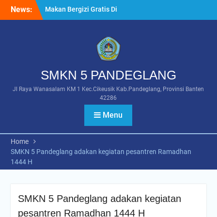
Skip
News:
Makan Bergizi Gratis Di
to
SMKN 5 Pandeglang
content
“Terima Kasih Pak
Prabowo”
Panitia Asas SMKN 5
Pandeglang Gelar Evaluasi
Sekaligus Penutupan
SMKN 5 PANDEGLANG
Setelah Asesmen 2025
Jl Raya Wanasalam KM 1 Kec.Cikeusik Kab.Pandeglang, Provinsi Banten
Penilaian Uji Kompetensi
42286
Keahlian Internal Jurusan
RPL SMKN 5 Pandeglang
Menu
Home
SMKN 5 Pandeglang adakan kegiatan pesantren Ramadhan
1444 H
SMKN 5 Pandeglang adakan kegiatan
pesantren Ramadhan 1444 H