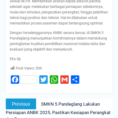
Anwar.M.Pd. Memberikan arahan kepda seluruh panitia
sekolah agar melakukan berbagai persiapan sebelumnya,
mulai dari simulasi, pengecekan perangkat, hingga pelatihan
teknis bagi proktor dan teknisi. Hal ini dilakukan untuk
memastikan proses asesmen dapat berlangsung optimal.
Dengan terselenggaranya ANBK secara lancar, di SMKN 5
Pandeglang menunjukkan komitmennya dalam mendukung
peningkatan kualitas pendidikan nasional melalui data dan
evaluasi yang objektif dan menyeluruh.
Eko Sp
Post Views:
509
Facebook
Twitter
WhatsApp
Gmail
Share
Post
Previous
Previous
SMKN 5 Pandeglang Lakukan
navigation
post:
Persiapan ANBK 2025, Pastikan Kesiapan Perangkat