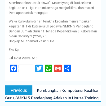
Membosankan untuk siswa”. Materi yang di ikuti selama
kegiatan IHT Tiga Hari Ini semoga menjadi ilmu dan materi
Persiapan untuk mengajar.
Waka Kurikulum di hari terakhir kegiatan menyampaikan
kegiatan IHT di ikuti seluruh pegawai SMKN 5 Pandeglang.
Dengan Jumlah Guru 41.Tenaga Kependidikan 8.Kebersihan
5 dan Security 2 (22/8/25)
Ungkap Muahamad Yasir. S.Pd
Eko Sp.
Post Views:
613
Facebook
Twitter
WhatsApp
Gmail
Share
Post
Previous
Previous
Kembangkan Kompetensi Keahlian
navigation
post:
Guru, SMKN 5 Pandeglang Adakan In House Training