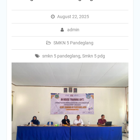
August 22, 2025
admin
SMKN 5 Pandeglang
smkn 5 pandeglang
,
Smkn 5 pdg